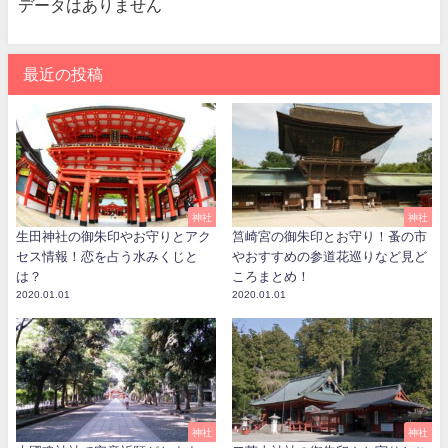
データはありません
最近の投稿
神社
神社
生田神社の御朱印やお守りとアク
筥崎宮の御朱印とお守り！蚤の市
セス情報！恋を占う水みくじと
やおすすめの参道花巡りなど見ど
は？
ころまとめ！
2020.01.01
2020.01.01
神社
神社