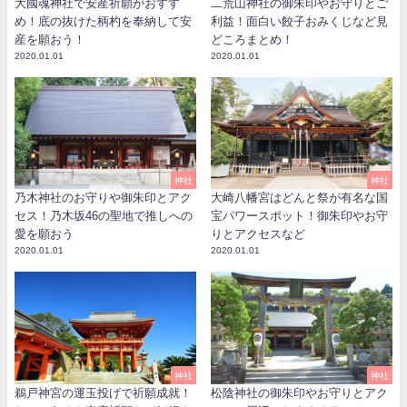
大國魂神社で安産祈願がおすす
二荒山神社の御朱印やお守りとご
め！底の抜けた柄杓を奉納して安
利益！面白い餃子おみくじなど見
産を願おう！
どころまとめ！
2020.01.01
2020.01.01
神社
神社
乃木神社のお守りや御朱印とアク
大崎八幡宮はどんと祭が有名な国
セス！乃木坂46の聖地で推しへの
宝パワースポット！御朱印やお守
愛を願おう
りとアクセスなど
2020.01.01
2020.01.01
神社
神社
鵜戸神宮の運玉投げで祈願成就！
松陰神社の御朱印やお守りとアク