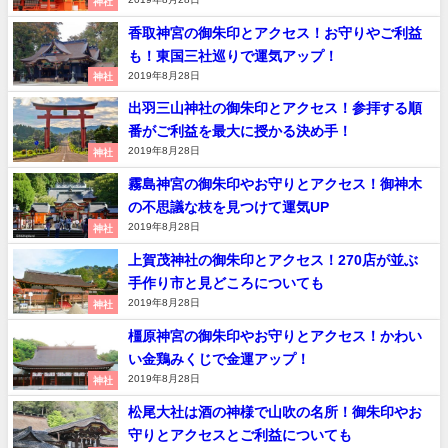
神社
香取神宮の御朱印とアクセス！お守りやご利益
も！東国三社巡りで運気アップ！
2019年8月28日
神社
出羽三山神社の御朱印とアクセス！参拝する順
番がご利益を最大に授かる決め手！
2019年8月28日
神社
霧島神宮の御朱印やお守りとアクセス！御神木
の不思議な枝を見つけて運気UP
2019年8月28日
神社
上賀茂神社の御朱印とアクセス！270店が並ぶ
手作り市と見どころについても
2019年8月28日
神社
橿原神宮の御朱印やお守りとアクセス！かわい
い金鶏みくじで金運アップ！
2019年8月28日
神社
松尾大社は酒の神様で山吹の名所！御朱印やお
守りとアクセスとご利益についても