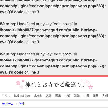
content/plugins/code-snippets/php/snippet-ops.php(663) :
eval()'d code
on line
3
Warning
: Undefined array key "edit_posts" in
/home/akihiro0827/goen-meguri.com/public_html/wp-
content/plugins/code-snippets/php/snippet-ops.php(663) :
eval()'d code
on line
3
Warning
: Undefined array key "edit_posts" in
/home/akihiro0827/goen-meguri.com/public_html/wp-
content/plugins/code-snippets/php/snippet-ops.php(663) :
eval()'d code
on line
3
もくじ
嵐神社まとめ
北海道
東北
関東
中部
近畿
中国
四国
九州
ホーム
神社